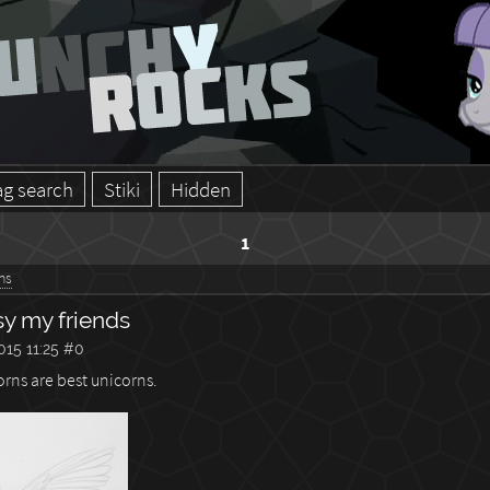
ag search
Stiki
Hidden
1
ns
sy my friends
015 11:25
#0
orns are best unicorns.