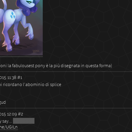
ioni la fabulousest pony è la più disegnata in questa forma)
015 11:38
#1
i ricordano l'abominio di splice
 gud
015 12:09
#2
 say...
stay clessy?
.me/UGILn