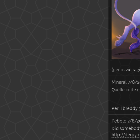
(per ovvie rag
Mineral
7/8/2
Quelle code m
Per il breddy
Pebble
7/8/2
Did somebody
http://derpy