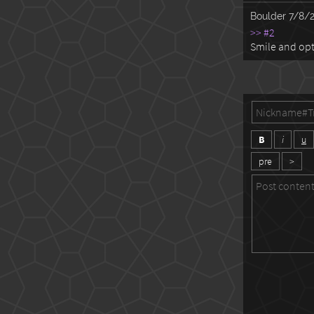
Boulder
7/8/2
>> #2
Smile and opt
B
i
u
pre
>