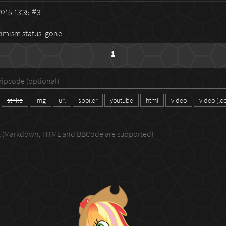
015 13:35
#3
imism status: gone
1
strike
img
url
spoiler
youtube
html
video
video (lo