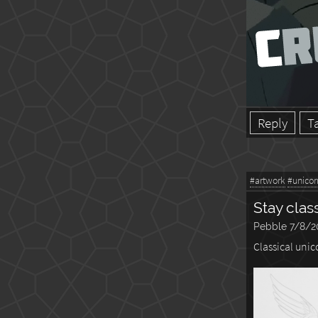
Reply
T
#artwork
#unicor
Stay clas
Pebble
7/8/2
Classical unic