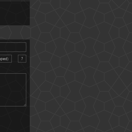
oped)
?