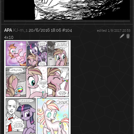
APA
KJ-m_1
20/6/2016 18:06
#104
edited 1/9/2017 20:53
4x10