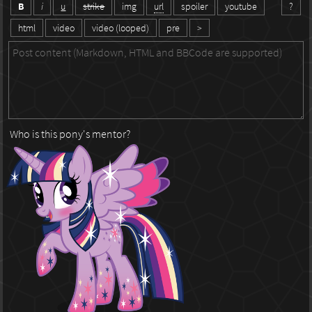
B
i
u
strike
img
url
spoiler
youtube
?
html
video
video (looped)
pre
>
Who is this pony's mentor?