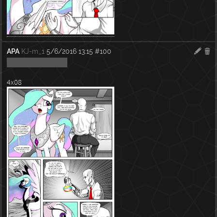
APA
KJ-m_1
5/6/2016 13:15
#100
Get for the get god.
4x08