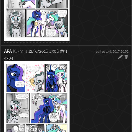
APA
KJ-m_1
12/5/2016 17:06
#91
edited 1/9/2017 20:52
4x04