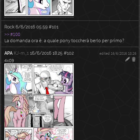
Rock
6/6/2016 05:59
#101
>> #100
La domanda ora è: a quale pony toccherà berlo per primo?
APA
KJ-m_1
16/6/2016 18:25
#102
edited 16/6/2016 18:26
4x09