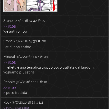
Stone
2/7/2016 14:42
#107
>> #106
We anthro now
Stone
2/7/2016 15:30
#108
Satiri, non anthro.
Mineral
3/7/2016 11:07
#109
>> #108
In effetti è una tematica troppo poco trattata dal fandom,
vogliamo più satiri!
Pebble
3/7/2016 14:14
#110
>> #109
>
poco trattata
Rock
3/7/2016 16:24
#111
> browsing 4shit