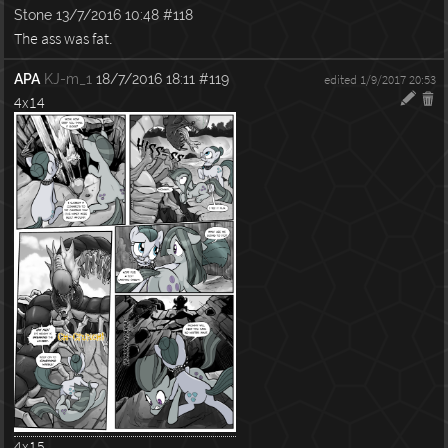
Stone
13/7/2016 10:48
#118
The ass was fat.
APA
KJ-m_1
18/7/2016 18:11
#119
edited 1/9/2017 20:53
4x14
4x15