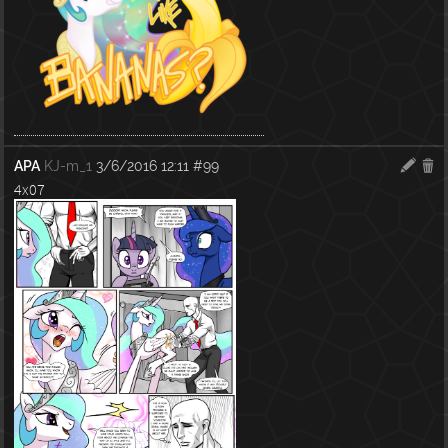
APA
KJ-m_1
3/6/2016 12:11
#99
4x07