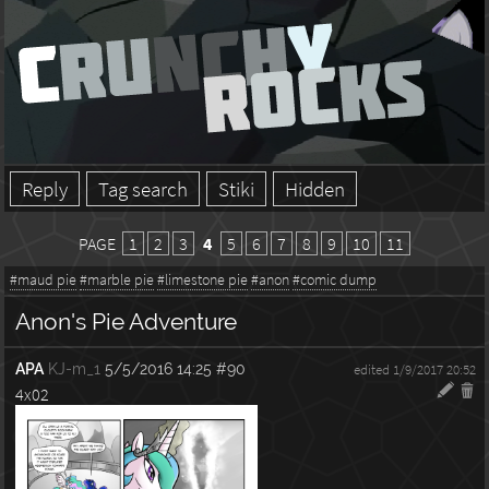
Reply
Tag search
Stiki
Hidden
PAGE
1
2
3
4
5
6
7
8
9
10
11
#maud pie
#marble pie
#limestone pie
#anon
#comic dump
Anon's Pie Adventure
APA
KJ-m_1
5/5/2016 14:25
#90
edited 1/9/2017 20:52
4x02