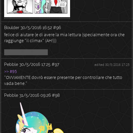
Boulder
30/5/2016 16:52
#96
felice di aiutare (e di avere la mia lettura (specialmente ora che
raggiunge "il climax" (AH!)))
celestia loves bananas
Pebble
30/5/2016 17:25
#97
edited 30/5/2016 17:25
>> #95
"OVVIAMENTE dovrò essere presente per controllare che tutto
vada bene."
Pebble
31/5/2016 09:26
#98