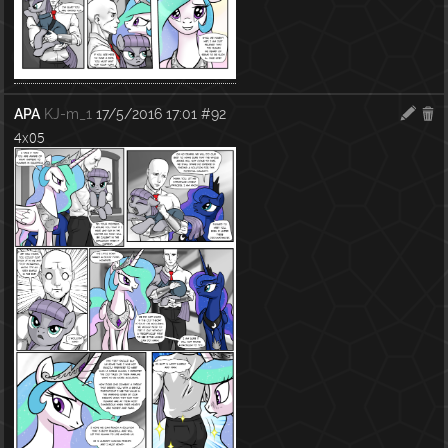
APA
KJ-m_1
17/5/2016 17:01
#92
4x05