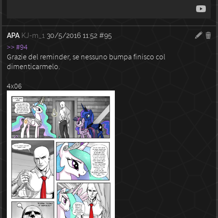
APA
KJ-m_1
30/5/2016 11:52
#95
>> #94
Grazie del reminder, se nessuno bumpa finisco col
dimenticarmelo.
4x06