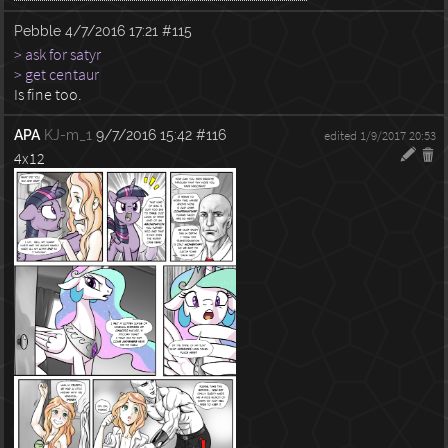
Pebble
4/7/2016 17:21
#115
> ask for satyr
> get centaur
Is fine too.
APA
KJ-m_1
9/7/2016 15:42
#116
edited 1/9/2017 20:53
4x12