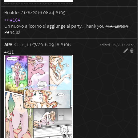
Boulder
21/6/2016 08:44
#105
>> #104
Un nuovo alicorno si aggiunge al party. Thank you
M.A. Larson
Pencils!
APA
KJ-m_1
1/7/2016 09:16
#106
edited 1/9/2017 20:53
4x11