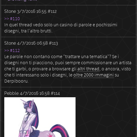
Stone
3/7/2016 16:55
#112
>> #110
In quel thread vedo solo un casino di parole e pochissimi
disegni, tra l'altro brutti.
Stone
4/7/2016 06:58
#113
>> #112
Le parole non contano come "trattare una tematica"? Se i
disegni non ti piacciono, puoi sempre commissionare un artista
che ti garbi, o provare a browsare gli
altri thread
, o ancora, visto
che ti interessano solo i disegni, le
oltre 2000 immagini
su
Derpibooru.
Pebble
4/7/2016 16:58
#114