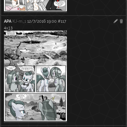
APA
KJ-m_1
12/7/2016 19:00
#117
4x13