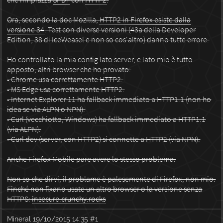
Ora, secondo la doc Mozilla,
HTTP2 in Firefox esiste dalla
versione 34
. Test con diverse versioni (43a della Developer
Edition, 38 di IceWeasel e non so cos'altro) danno tutte errore.
Ho controllato la mia config lato server, e lato mio è tutto
apposto, altri browser che ho provato:
- Chrome usa correttamente HTTP2.
- MS Edge usa correttamente HTTP2.
- Internet Explorer 11 ha fallback immediato a HTTP1.1 (non ho
idea se via ALPN o NPN).
- Curl (vecchiotto, Windows) ha fallback immediato a HTTP1.1
(via ALPN).
- Curl dev (server, con HTTP2) si connette a HTTP2 (via NPN).
Anche Firefox Mobile pare avere lo stesso problema.
Non so che dirvi, il problame è palesemente di Firefox, non mio.
Finché non fixano usate un altro browser o la versione senza
HTTPS:
insecure.crunchy.rocks
Mineral
19/10/2015 14:35
#1