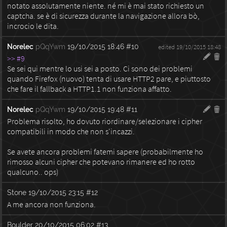
notato assolutamente niente. né mi è mai stato richiesto un
captcha. se è di sicurezza durante la navigazione allora bò,
incrocio le dita.
Norelec
pQqYwm
19/10/2015 18:46
#10
edited 19/10/2015 18:48
>> #9
Se sei qui mentre lo usi sei a posto. Ci sono dei problemi
quando Firefox (nuovo) tenta di usare HTTP2 pare, e piuttosto
che fare il fallback a HTTP1.1 non funziona affatto.
Norelec
pQqYwm
19/10/2015 19:48
#11
Problema risolto, ho dovuto riordinare/selezionare i cipher
compatibili in modo che non s'incazzi.
Se avete ancora problemi fatemi sapere (probabilmente ho
rimosso alcuni cipher che potevano rimanere ed ho rotto
qualcuno.. ops)
Stone
19/10/2015 23:15
#12
A me ancora non funziona.
Boulder
20/10/2015 06:02
#13