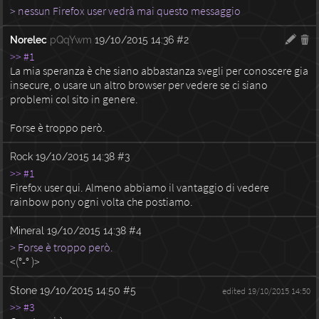
> nessun Firefox user vedrà mai questo messaggio
Norelec
pQqYwm
19/10/2015 14:36
#2
>> #1
La mia speranza è che siano abbastanza svegli per conoscere gia
insecure, o usare un altro browser per vedere se ci siano
problemi col sito in genere.
Forse è troppo però.
Rock
19/10/2015 14:38
#3
>> #1
Firefox user qui. Almeno abbiamo il vantaggio di vedere
rainbow pony ogni volta che postiamo.
Mineral
19/10/2015 14:38
#4
> Forse è troppo però.
<(°-° )>
Stone
19/10/2015 14:50
#5
edited 19/10/2015 14:50
>> #3