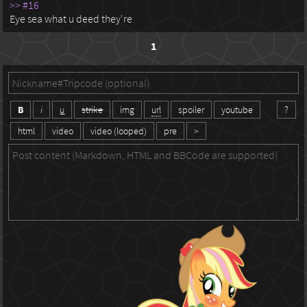
>> #16
Eye sea what u deed they're
1
B
i
u
strike
img
url
spoiler
youtube
?
html
video
video (looped)
pre
>