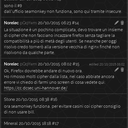
sono il #9
dall'ufficio seamonkey non funziona, sono qui tramite insecure.
Norelec
pQqYwm
20/10/2015 06:23
#14
La situazione è un pochino complicata, devo trovare un insieme
di cipher che non facciano incazzare firefox senza tagliare la
compatibilità a più di metà degli utenti. Se neanche per oggi
risolvo credo tornerò alla versione vecchia di nginx finché non
risolvono da qualche parte.
Norelec
pQqYwm
20/10/2015 08:02
#15
edited 20/10/2015 08:02
Ok, Firefox dovrebbe andare di nuovo ora.
Ho rimosso molti cipher dalla lista, nel caso abbiate ancora
errore vi chiedo di farmi uno screen di cosa vedete qui:
https://cc.dcsec.uni-hannover.de/
Stone
20/10/2015 08:38
#16
ora seamonkey funziona. per evitare casini coi cipher consiglio
di non usare bill.
Mineral
20/10/2015 18:18
#17