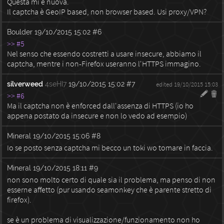
Questa mi è nuova.
Il captcha è GeoIP based, non browser based. Usi proxy/VPN?
Boulder
19/10/2015 15:02
#6
>> #5
Nel senso che essendo costretti a usare insecure, abbiamo il
captcha, mentre i non-Firefox useranno l'HTTPS immagino.
silverweed
4seHI7
19/10/2015 15:02
#7
edited 19/10/2015 15:03
>> #6
Ma il captcha non è enforced dall'assenza di HTTPS (io ho
appena postato da insecure e non lo vedo ad esempio)
Mineral
19/10/2015 15:06
#8
Io se posto senza captcha mi becco un toki wo tomare in faccia.
Mineral
19/10/2015 18:11
#9
non sono molto certo di quale sia il problema, ma penso di non
esserne affetto (pur usando seamonkey che è parente stretto di
firefox).
se è un problema di visualizzazione/funzionamento non ho