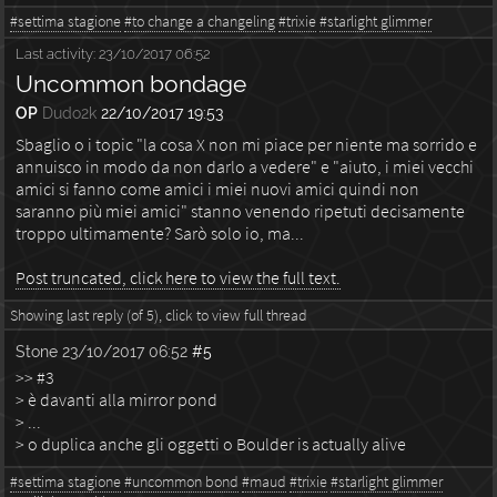
#settima stagione
#to change a changeling
#trixie
#starlight glimmer
Last activity:
23/10/2017 06:52
Uncommon bondage
OP
Dudo2k
22/10/2017 19:53
Sbaglio o i topic "la cosa X non mi piace per niente ma sorrido e
annuisco in modo da non darlo a vedere" e "aiuto, i miei vecchi
amici si fanno come amici i miei nuovi amici quindi non
saranno più miei amici" stanno venendo ripetuti decisamente
troppo ultimamente? Sarò solo io, ma...
Post truncated, click here to view the full text.
Showing last reply (of 5), click to view full thread
Stone
23/10/2017 06:52
#5
>> #3
> è davanti alla mirror pond
> ...
> o duplica anche gli oggetti o Boulder is actually alive
#settima stagione
#uncommon bond
#maud
#trixie
#starlight glimmer