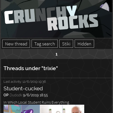
New thread
Tag search
Stiki
Hidden
1
Threads under "trixie"
Last activity:
12/6/2019 19:36
Student-cucked
OP
Dudo2k
9/6/2019 18:55
In Which Local Student Ruins Everything.