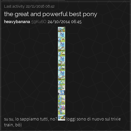
Last activity:
22/11/2016 06:42
the great and powerful best pony
heavybanana
59Ku6O
24/10/2014 06:45
su su, lo sappiamo tutti, no?
(oggi sono di nuovo sul trixie
train, bò)