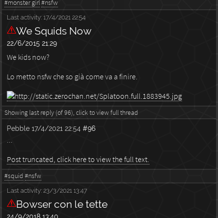
#monster girl
#nsfw
Last activity:
17/4/2021 22:54
We Squids Now
22/6/2015 21:29
We kids now?
Lo metto nsfw che so già come va a finire.
Showing last reply (of 96), click to view full thread
Pebble
17/4/2021 22:54
#96
...
Post truncated, click here to view the full text.
#squid
#nsfw
Last activity:
23/3/2021 13:47
Bowser con le tette
24/9/2018 13:40