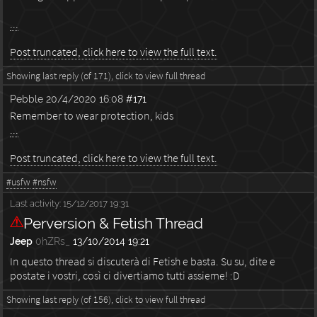
...
Post truncated, click here to view the full text.
Showing last reply (of 171), click to view full thread
Pebble
20/4/2020 16:08
#171
Remember to wear protection, kids
...
Post truncated, click here to view the full text.
#usfw
#nsfw
Last activity:
15/12/2017 19:31
Perversion & Fetish Thread
Jeep
0hZRs_
13/10/2014 19:21
In questo thread si discuterà di Fetish e basta.
Su su, dite e
postate i vostri, così ci divertiamo tutti assieme! :D
Showing last reply (of 156), click to view full thread