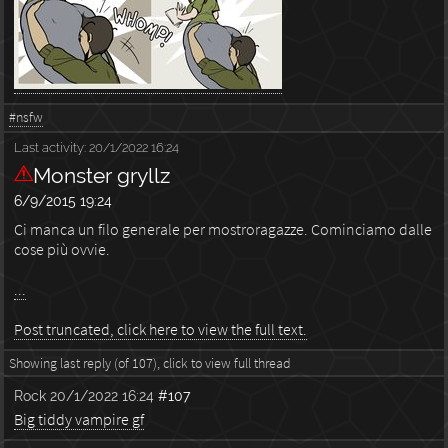
#nsfw
Last activity:
20/1/2022 16:24
Monster gryllz
6/9/2015 19:24
Ci manca un filo generale per mostroragazze. Cominciamo dalle
cose più ovvie.
...
Post truncated, click here to view the full text.
Showing last reply (of 107), click to view full thread
Rock
20/1/2022 16:24
#107
Big tiddy vampire gf