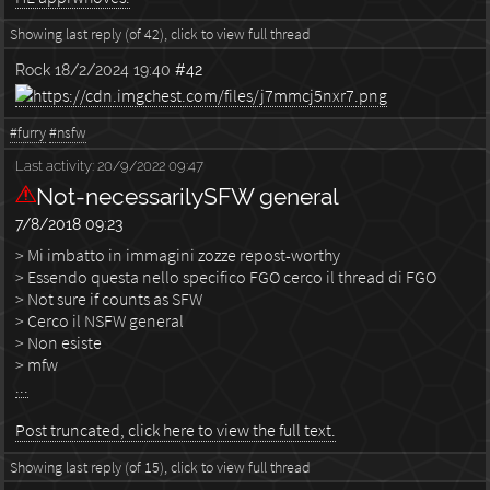
Showing last reply (of 42), click to view full thread
Rock
18/2/2024 19:40
#42
#furry
#nsfw
Last activity:
20/9/2022 09:47
Not-necessarilySFW general
7/8/2018 09:23
> Mi imbatto in immagini zozze repost-worthy
> Essendo questa nello specifico FGO cerco il thread di FGO
> Not sure if counts as SFW
> Cerco il NSFW general
> Non esiste
> mfw
...
Post truncated, click here to view the full text.
Showing last reply (of 15), click to view full thread