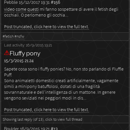
Pebble
15/12/2017 19:31
#156
video
come
questi
mi fanno sospettare di avere il fetish degli
occhiali. O perlomeno gli occhia...
Post truncated, click here to view the full text.
#fetish
#nsfw
Last activity:
16/9/2015 19:21
Fluffy pony
15/3/2015 21:24
Sapete cosa sono i fluffy ponies? No, non sto parlando di Fluffle
Puff.
Sono animaletti domestici creati artificialmente, vagamente
simili a minipony batuffolosi, dotati di una fragilità
sovrannaturale e dell'intelligenza di un mattone. In genere
vengono seviziati nei peggiori modi in dis...
Post truncated, click here to view the full text.
Showing last reply (of 13), click to view full thread
Boulder
16/9/2015 19:21
#13