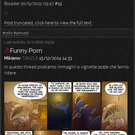
Boulder
20/9/2022 09:47
#15
...
Post truncated, click here to view the full text.
#nsfw
#artwork
Last activity:
21/1/2022 09:54
Funny Porn
Mikiarov
TANZL6
15/12/2014 14:33
In questo thread postiamo immagini o vignette zozze che fanno
ridere.