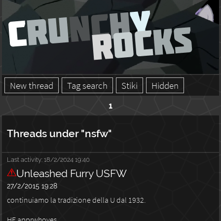
New thread
Tag search
Stiki
Hidden
1
Threads under "nsfw"
Last activity:
18/2/2024 19:40
Unleashed Furry USFW
27/2/2015 19:28
continuiamo la tradizione della U dal 1932.
HE apprwhoves.