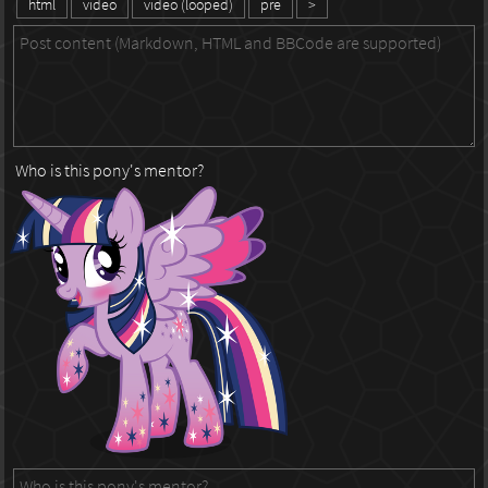
html
video
video (looped)
pre
>
Who is this pony's mentor?