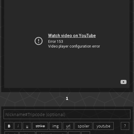
1
B
i
u
strike
img
url
spoiler
youtube
?