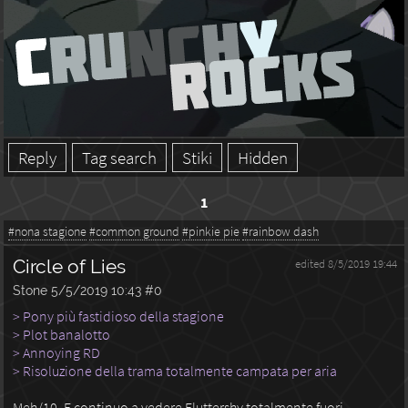
Reply
Tag search
Stiki
Hidden
1
#nona stagione
#common ground
#pinkie pie
#rainbow dash
Circle of Lies
edited 8/5/2019 19:44
Stone
5/5/2019 10:43
#0
> Pony più fastidioso della stagione
> Plot banalotto
> Annoying RD
> Risoluzione della trama totalmente campata per aria
Meh/10. E continuo a vedere Fluttershy totalmente fuori