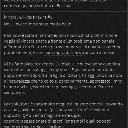
contesto quando si tratta di Buckball.
Mineral
5/5/2019 12:41
#1
No u, invece imo è stato molto bello.
Rainbow è stata in-character, con il suo ostinato ottimismo e
voglia di vincere anche a fronte di un problema non banale
(affrontato tra l'altro con più assennatezza di quanto si sarebbe
potuto temere) e con
nuovi apici di cutezza
ancora inarrivati.
Mi ha fatto piacere rivedere Quibble, e le nuove pona e ponina
sono ottimi personaggi in my book. Figo che abbiano fatto
doppiare Wind Sprint alla figlia di Oswalt, ha aggiunto una nota
di naturalezza che ho colto e, personalmente, apprezzato. Imho
hanno anche gestito bene i personaggi secondari. Pinkie è
sempre best.
La risoluzione è stata molto meglio di quanto temessi, trovando
anzi un giusto mezzo tra "just be yourself bro" e l'estremo
opposto "QP diventa magicamente super
sportivo/appassionato di sport" (entrambi i quali opposti
sarebbero stati odiosi e faciloni).