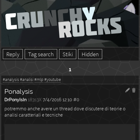
Reply
Tag search
Stiki
Hidden
1
#analysis
#analisi
#mlp
#youtube
Ponalysis
DrPonyIsIn
183s3X
7/4/2016 12:10
#0
potremmo anche avere un thread dove discutere di teorie o
analisi caratteriali e tecniche