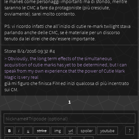
le mane6 come personaggi importanti ma di sfondo, mentre
saranno le CMC a fare da protagoniste (più cresciute,
ovviamente). sarei molto contento.
PS: vi ricordo infatti che all'inizio di cutie re-mark twilight stava
parlando anche delle CMC, se è materiale per un discorso
tenuto da lei direi che dev'essere importante.
Stone
8/4/2016 09:32
#4
> Obviously, the long term effects of the simultaneous
acquisition of cutie marks has yet to be determined, but I can
speak from my own experience that the power of Cutie Mark
Magic is very real
già mi figuro che finisca FiM ed inizi qualcosa di più incentrato
sui CM.
1
B
i
u
strike
img
url
spoiler
youtube
?