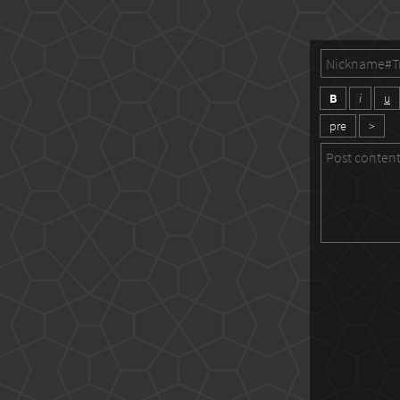
B
i
u
pre
>