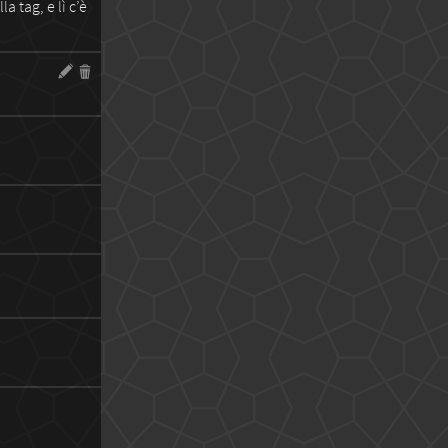
a tag, e lì c’è