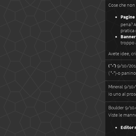
Cose che non 
Pagine
pena? A
pratica
Banner
troppo a
Avete idee, cr
( °-°)
9/10/201
( °-°)-o panino
Mineral
9/10/
Io uno al pros
Boulder
9/10/
Viste le manno
Editor