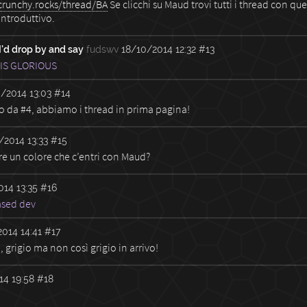
/crunchy.rocks/thread/BA
Se clicchi su Maud trovi tutti i thread con quell
introduttivo.
 I'd drop by and say
fudswv
18/10/2014 12:32
#13
IS GLORIOUS
/2014 13:03
#14
o da #4, abbiamo i thread in prima pagina!
/2014 13:33
#15
e un colore che c’entri con Maud?
14 13:35
#16
ased dev
014 14:41
#17
a, grigio ma non così grigio in arrivo!
14 19:58
#18