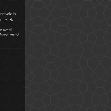
 Ne vale la
’utilità
o averli
fatevi sotto!