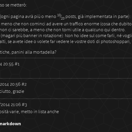
so se metterò:
10
(ogni pagina avrà più o meno
⁄
posts, già implementata in parte) :
20
 meno che non cominci ad avere un traffico enorme (cosa che dubito) l
 non ci sarebbe, a meno che non torni utile a qualcuno qui dentro.
(magari più banner in rotazione): Non ho idee sul come farli, né vogli
lti, se avete idee o volete far vedere le vostre doti di photoshoppari, 
itiche, panini alla mortadella?
4 20:55
#1
2014 20:56
#2
ciutto, grazie
2014 21:06
#3
sità varie, metto in lista anche
 markdown