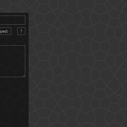
oped)
?