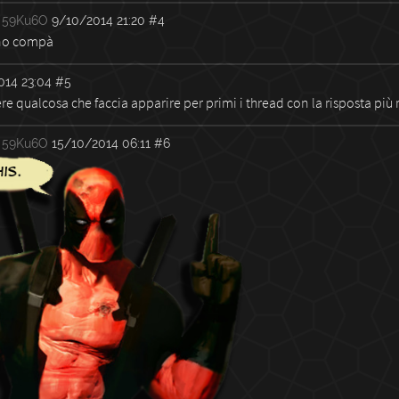
59Ku6O
9/10/2014 21:20
#4
no compà
014 23:04
#5
re qualcosa che faccia apparire per primi i thread con la risposta più
59Ku6O
15/10/2014 06:11
#6