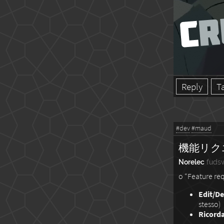
Reply
T
#dev
#maud
機能リク
Norelec
fuds
o “Feature re
Edit/De
stesso)
Ricorda