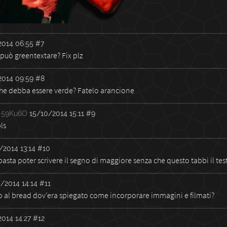
2014 06:55
#7
 può greentextare? Fix plz
2014 09:59
#8
che debba essere verde? Fatelo arancione
59Ku6O
15/10/2014 15:11
#9
ls
/2014 13:14
#10
asta poter scrivere il segno di maggiore senza che questo tabbi il tes
/2014 14:14
#11
o al bread dov’era spiegato come incorporare immagini e filmati?
014 14:27
#12