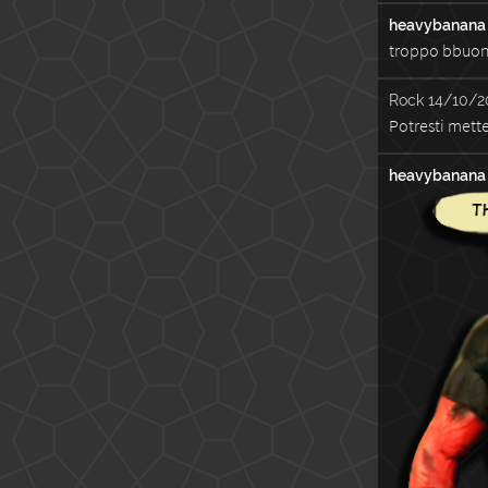
heavybanana
troppo bbuo
Rock
14/10/2
Potresti mette
heavybanana