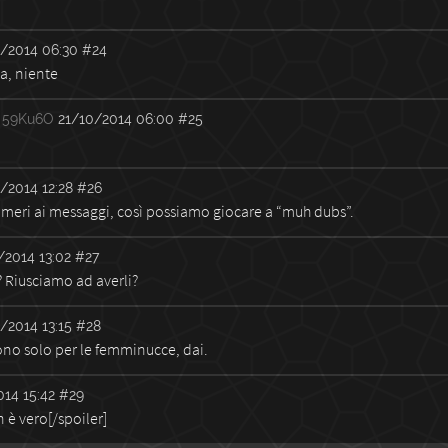
/2014 06:30
#24
a, niente
59Ku6O
21/10/2014 06:00
#25
/2014 12:28
#26
meri ai messaggi, così possiamo giocare a “muh dubs”.
/2014 13:02
#27
r? Riusciamo ad averli?
/2014 13:15
#28
sono solo per le femminucce, dai.
14 15:42
#29
 è vero[/spoiler]