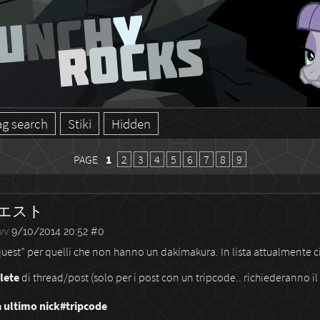
ag search
Stiki
Hidden
PAGE
1
2
3
4
5
6
7
8
9
エスト
wv
9/10/2014 20:52
#0
quest” per quelli che non hanno un dakimakura.
In lista attualmente c
lete
di thread/post (solo per i post con un tripcode.. richiederanno il
 ultimo nick#tripcode