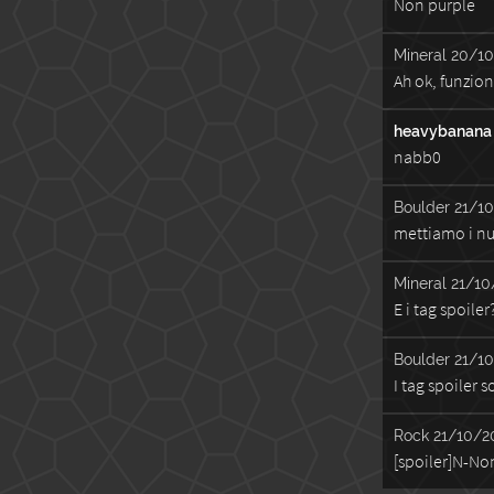
Non purple
Mineral
20/10
Ah ok, funzion
heavybanana
nabb0
Boulder
21/10
mettiamo i nu
Mineral
21/10
E i tag spoile
Boulder
21/10
I tag spoiler 
Rock
21/10/20
[spoiler]N-Non