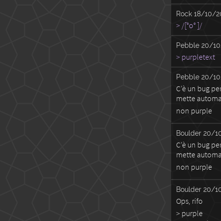
Rock
18/10/2
> /[°o° ]/
Pebble
20/10
> purpletext
Pebble
20/10
C’è un bug per
mette automa
non purple
Boulder
20/1
C’è un bug per
mette automa
non purple
Boulder
20/1
Ops, rifo
> purple