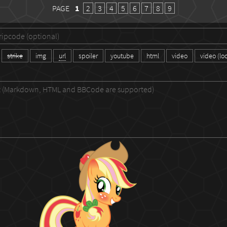
PAGE
1
2
3
4
5
6
7
8
9
strike
img
url
spoiler
youtube
html
video
video (lo