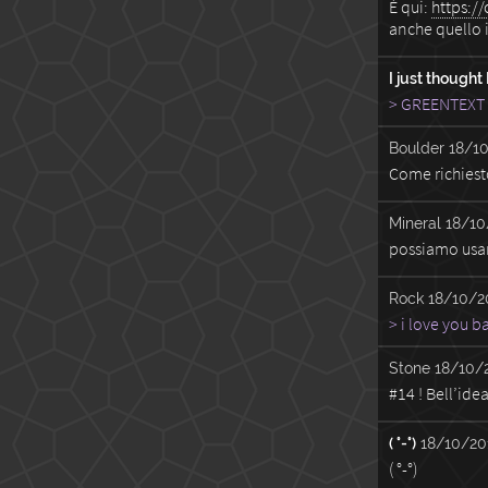
È qui:
https:/
anche quello 
I just thought
> GREENTEXT 
Boulder
18/10
Come richiest
Mineral
18/10
possiamo usar
Rock
18/10/20
> i love you b
Stone
18/10/2
#14 ! Bell’ide
( °-°)
18/10/20
( °-°)