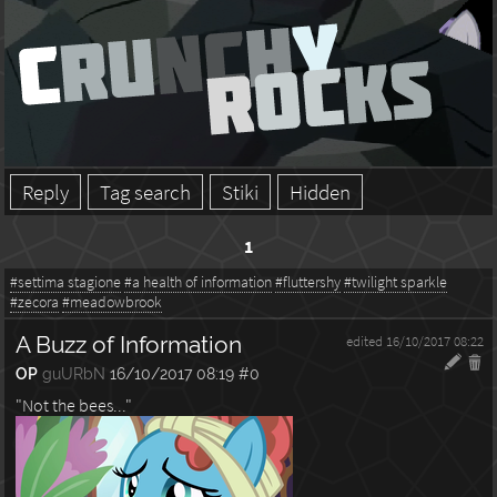
Reply
Tag search
Stiki
Hidden
1
#settima stagione
#a health of information
#fluttershy
#twilight sparkle
#zecora
#meadowbrook
A Buzz of Information
edited 16/10/2017 08:22
OP
guURbN
16/10/2017 08:19
#0
"Not the bees..."