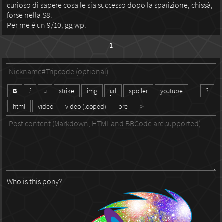
curioso di sapere cosa le sia successo dopo la sparizione, chissà,
forse nella S8.
Per me è un 9/10, gg wp.
1
B
i
u
strike
img
url
spoiler
youtube
?
html
video
video (looped)
pre
>
Who is this pony?