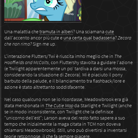
Una malattia che
tramuta in alberi
? Una sciamana
cute
dall'accento ancor più cute e
una certa qual badasseria
?
Zecora
che non rima?
Sign me up.
L'interazione Flutters/Twi è riuscita imho meglio che in
The
Hooffields and McColts
, con Fluttershy stavolta a guidare l'azione
(e Twilight apparentemente un po' tardiva a darsi una mossa,
considerando la situazione di Zecora). Mi è piaciuto il pony
barbuto della palude, e il bilanciamento tra flashback/lore e
azione è stato altrettanto soddisfacente.
Nel caso qualcuno non se lo ricordasse, Meadowbrook era già
stata menzionata in
The Cutie Map
da Starlight e Twilight (anche
se in modo inconsistente, con Twilight che la definisce
"unicorno dell'est"; Larson aveva del resto fatto sapere a suo
tempo che inizialmente la maga citata in TCM non doveva
chiamarsi Meadowbrook). Still, uno può divertirsi a inventarsi
teorie retconnose, il che fa sempre piacere.