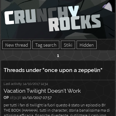
New thread
Tag search
Stiki
Hidden
1
Threads under "once upon a zeppelin"
Last activity:
14/10/2017 14:34
Vacation Twilight Doesn't Work
OP
183s3X
10/10/2017 07:57
per tutti i fan di twilight la fuori questo è stato un episodio BY
THE BOOK (HAHAHA). tutti in character, storia banalissima ma di
altissima efficacia, finanche divertente. riutilizzare il caro iron